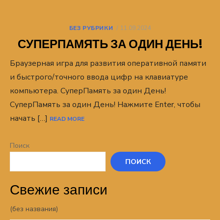
POSTED
БЕЗ РУБРИКИ
11.09.2024
ON
СУПЕРПАМЯТЬ ЗА ОДИН ДЕНЬ!
Браузерная игра для развития оперативной памяти
и быстрого/точного ввода цифр на клавиатуре
компьютера. СуперПамять за один День!
СуперПамять за один День! Нажмите Enter, чтобы
начать […]
READ MORE
Поиск
ПОИСК
Свежие записи
(без названия)